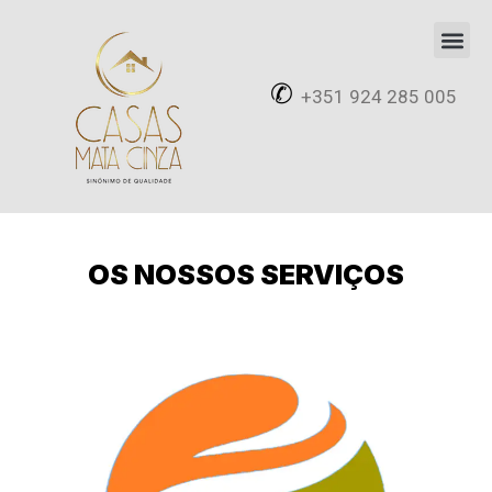
Avançar
para
✆
+351 924 285 005
o
conteúdo
OS NOSSOS SERVIÇOS